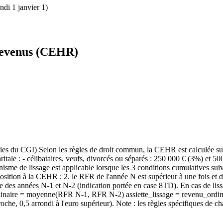
undi 1 janvier 1)
 revenus (CEHR)
xies du CGI) Selon les règles de droit commun, la CEHR est calculée sur
 maritale : - célibataires, veufs, divorcés ou séparés : 250 000 € (3%) 
sme de lissage est applicable lorsque les 3 conditions cumulatives suiva
position à la CEHR ; 2. le RFR de l'année N est supérieur à une fois et 
re des années N-1 et N-2 (indication portée en case 8TD). En cas de lis
inaire = moyenne(RFR N-1, RFR N-2) assiette_lissage = revenu_ordina
 proche, 0,5 arrondi à l'euro supérieur). Note : les règles spécifiques d