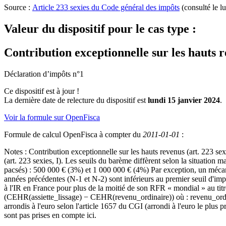
Source :
Article 233 sexies du Code général des impôts
(consulté le l
Valeur du dispositif pour le cas type :
Contribution exceptionnelle sur les hauts
Déclaration d’impôts n°1
Ce dispositif est à jour !
La dernière date de relecture du dispositif est
lundi 15 janvier 2024
.
Voir la formule sur OpenFisca
Formule de calcul OpenFisca à compter du
2011-01-01
:
Notes :
Contribution exceptionnelle sur les hauts revenus (art. 223 se
(art. 223 sexies, I). Les seuils du barème diffèrent selon la situation
pacsés) : 500 000 € (3%) et 1 000 000 € (4%) Par exception, un mécani
années précédentes (N-1 et N-2) sont inférieurs au premier seuil d'im
à l'IR en France pour plus de la moitié de son RFR « mondial » au tit
(CEHR(assiette_lissage) − CEHR(revenu_ordinaire)) où : revenu_ord
arrondis à l'euro selon l'article 1657 du CGI (arrondi à l'euro le plus
sont pas prises en compte ici.