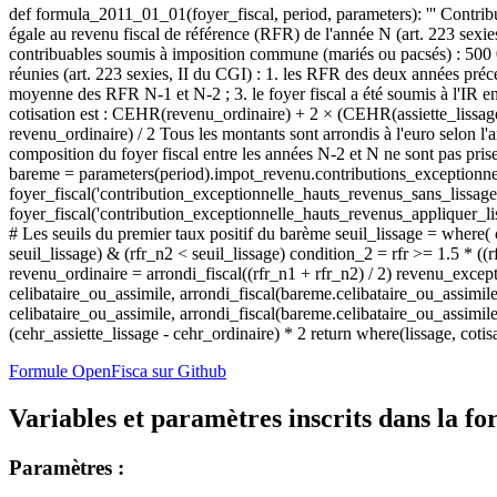
def formula_2011_01_01(foyer_fiscal, period, parameters): ''' Contrib
égale au revenu fiscal de référence (RFR) de l'année N (art. 223 sexies,
contribuables soumis à imposition commune (mariés ou pacsés) : 500 0
réunies (art. 223 sexies, II du CGI) : 1. les RFR des deux années préc
moyenne des RFR N-1 et N-2 ; 3. le foyer fiscal a été soumis à l'IR e
cotisation est : CEHR(revenu_ordinaire) + 2 × (CEHR(assiette_liss
revenu_ordinaire) / 2 Tous les montants sont arrondis à l'euro selon l'
composition du foyer fiscal entre les années N-2 et N ne sont pas prises
bareme = parameters(period).impot_revenu.contributions_exceptionne
foyer_fiscal('contribution_exceptionnelle_hauts_revenus_sans_lissage', 
foyer_fiscal('contribution_exceptionnelle_hauts_revenus_appliquer_lissag
# Les seuils du premier taux positif du barème seuil_lissage = where(
seuil_lissage) & (rfr_n2 < seuil_lissage) condition_2 = rfr >= 1.5 * ((
revenu_ordinaire = arrondi_fiscal((rfr_n1 + rfr_n2) / 2) revenu_except
celibataire_ou_assimile, arrondi_fiscal(bareme.celibataire_ou_assimil
celibataire_ou_assimile, arrondi_fiscal(bareme.celibataire_ou_assimile.
(cehr_assiette_lissage - cehr_ordinaire) * 2 return where(lissage, cot
Formule OpenFisca sur Github
Variables et paramètres inscrits dans la fo
Paramètres :