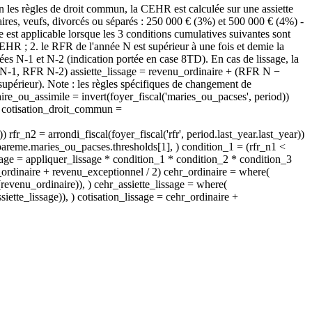
n les règles de droit commun, la CEHR est calculée sur une assiette
ataires, veufs, divorcés ou séparés : 250 000 € (3%) et 500 000 € (4%) -
st applicable lorsque les 3 conditions cumulatives suivantes sont
CEHR ; 2. le RFR de l'année N est supérieur à une fois et demie la
ées N-1 et N-2 (indication portée en case 8TD). En cas de lissage, la
N-1, RFR N-2) assiette_lissage = revenu_ordinaire + (RFR N −
 supérieur). Note : les règles spécifiques de changement de
ataire_ou_assimile = invert(foyer_fiscal('maries_ou_pacses', period))
- cotisation_droit_commun =
 rfr_n2 = arrondi_fiscal(foyer_fiscal('rfr', period.last_year.last_year))
 bareme.maries_ou_pacses.thresholds[1], ) condition_1 = (rfr_n1 <
lissage = appliquer_lissage * condition_1 * condition_2 * condition_3
u_ordinaire + revenu_exceptionnel / 2) cehr_ordinaire = where(
revenu_ordinaire)), ) cehr_assiette_lissage = where(
iette_lissage)), ) cotisation_lissage = cehr_ordinaire +