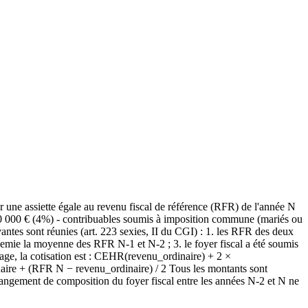
 une assiette égale au revenu fiscal de référence (RFR) de l'année N
et 500 000 € (4%) - contribuables soumis à imposition commune (mariés ou
ntes sont réunies (art. 223 sexies, II du CGI) : 1. les RFR des deux
demie la moyenne des RFR N-1 et N-2 ; 3. le foyer fiscal a été soumis
sage, la cotisation est : CEHR(revenu_ordinaire) + 2 ×
ire + (RFR N − revenu_ordinaire) / 2 Tous les montants sont
e changement de composition du foyer fiscal entre les années N-2 et N ne