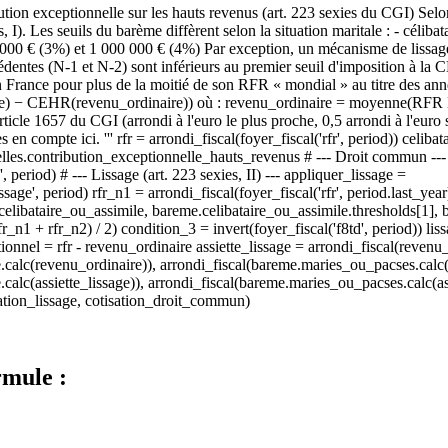
ution exceptionnelle sur les hauts revenus (art. 223 sexies du CGI) Selo
 I). Les seuils du barème diffèrent selon la situation maritale : - célib
00 € (3%) et 1 000 000 € (4%) Par exception, un mécanisme de lissage e
édentes (N-1 et N-2) sont inférieurs au premier seuil d'imposition à la 
n France pour plus de la moitié de son RFR « mondial » au titre des ann
age) − CEHR(revenu_ordinaire)) où : revenu_ordinaire = moyenne(RFR 
article 1657 du CGI (arrondi à l'euro le plus proche, 0,5 arrondi à l'euro
 en compte ici. ''' rfr = arrondi_fiscal(foyer_fiscal('rfr', period)) celib
lles.contribution_exceptionnelle_hauts_revenus # --- Droit commun --
period) # --- Lissage (art. 223 sexies, II) --- appliquer_lissage =
e', period) rfr_n1 = arrondi_fiscal(foyer_fiscal('rfr', period.last_year))
 celibataire_ou_assimile, bareme.celibataire_ou_assimile.thresholds[1],
rfr_n1 + rfr_n2) / 2) condition_3 = invert(foyer_fiscal('f8td', period)) 
ionnel = rfr - revenu_ordinaire assiette_lissage = arrondi_fiscal(reven
e.calc(revenu_ordinaire)), arrondi_fiscal(bareme.maries_ou_pacses.calc(
calc(assiette_lissage)), arrondi_fiscal(bareme.maries_ou_pacses.calc(ass
isation_lissage, cotisation_droit_commun)
rmule :