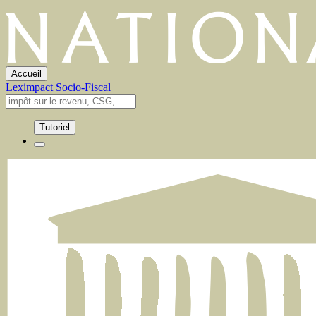
Accueil
Leximpact
Socio-Fiscal
Tutoriel