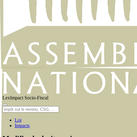
LexImpact
Socio-Fiscal
Loi
Impacts